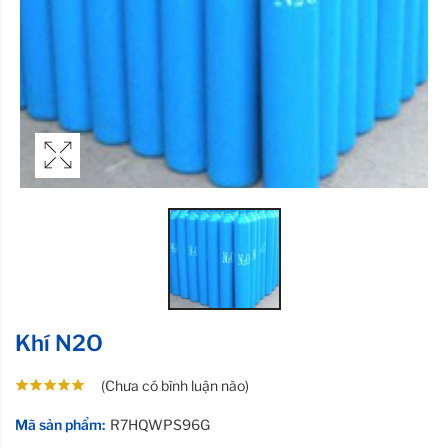
Khí N2O
(Chưa có bình luận nào)
Mã sản phẩm:
R7HQWPS96G