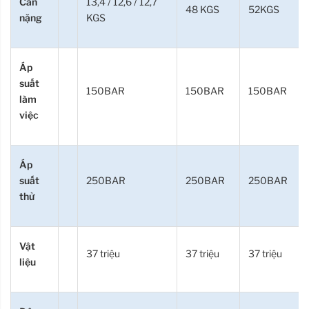
Cân
13,4 / 12,6 / 12,7
48 KGS
52KGS
nặng
KGS
Áp
suất
150BAR
150BAR
150BAR
làm
việc
Áp
suất
250BAR
250BAR
250BAR
thử
Vật
37 triệu
37 triệu
37 triệu
liệu