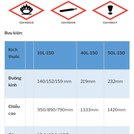
Bưu kiện:
Kích
10L-150
40L-150
50L-150
thước
Đường
140/152/159 mm
219mm
232mm
kính
Chiều
950/890/790mm
1333mm
1420mm
cao