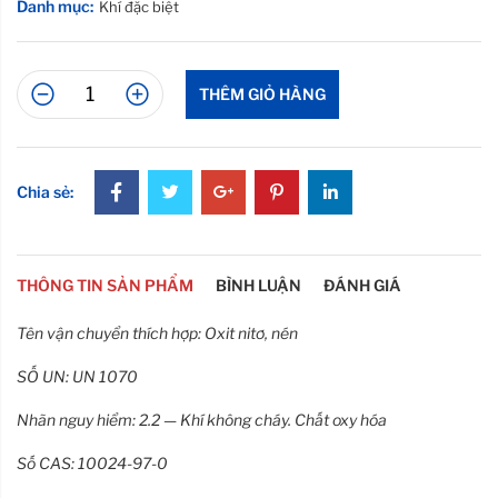
Danh mục:
Khí đặc biệt
THÊM GIỎ HÀNG
Chia sẻ:
THÔNG TIN SẢN PHẨM
BÌNH LUẬN
ĐÁNH GIÁ
Tên vận chuyển thích hợp: Oxit nitơ, nén
SỐ UN: UN 1070
Nhãn nguy hiểm: 2.2 — Khí không cháy. Chất oxy hóa
Số CAS: 10024-97-0