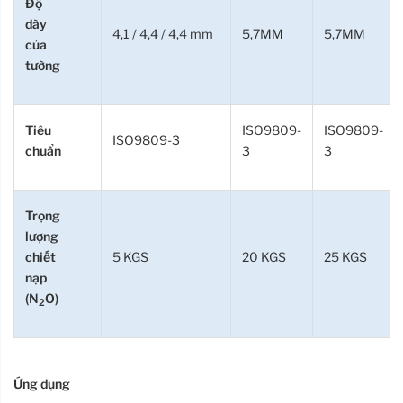
Độ
dày
4,1 / 4,4 / 4,4 mm
5,7MM
5,7MM
của
tường
Tiêu
ISO9809-
ISO9809-
ISO9809-3
chuẩn
3
3
Trọng
lượng
chiết
5 KGS
20 KGS
25 KGS
nạp
(N
O)
2
Ứng dụng