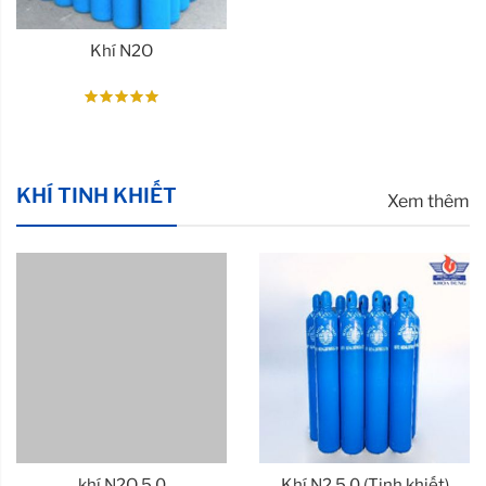
Khí N2O
KHÍ TINH KHIẾT
Xem thêm
khí N2O 5.0
Khí N2 5.0 (Tinh khiết)