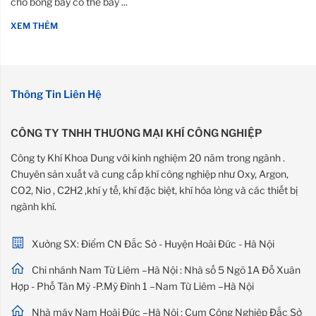
cho bóng bay có thể bay ...
XEM THÊM
Thông Tin Liên Hệ
CÔNG TY TNHH THƯƠNG MẠI KHÍ CÔNG NGHIỆP
Công ty Khí Khoa Dung với kinh nghiệm 20 năm trong ngành .
Chuyên sản xuất và cung cấp khí công nghiệp như Oxy, Argon,
CO2, Niơ , C2H2 ,khí y tế, khí đặc biệt, khí hóa lỏng và các thiết bị
ngành khí.
Xưởng SX: Điểm CN Đắc Sở - Huyện Hoài Đức - Hà Nội
Chi nhánh Nam Từ Liêm –Hà Nội : Nhà số 5 Ngõ 1A Đỗ Xuân
Hợp - Phố Tân Mỹ -P.Mỹ Đình 1 –Nam Từ Liêm –Hà Nội
Nhà máy Nam Hoài Đức –Hà Nội : Cụm Công Nghiệp Đắc Sở