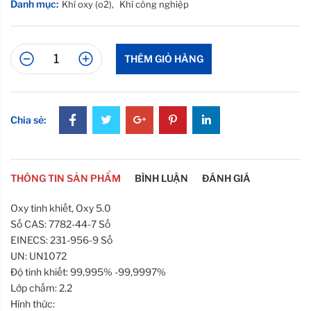
Danh mục:
Khí oxy (o2)
,
Khí công nghiệp
THÊM GIỎ HÀNG
Chia sẻ:
THÔNG TIN SẢN PHẨM
BÌNH LUẬN
ĐÁNH GIÁ
Oxy tinh khiết,
Oxy 5.0
Số CAS: 7782-44-7 Số
EINECS: 231-956-9 Số
UN: UN1072
Độ tinh khiết: 99,995% -99,9997%
Lớp chấm: 2.2
Hình thức: