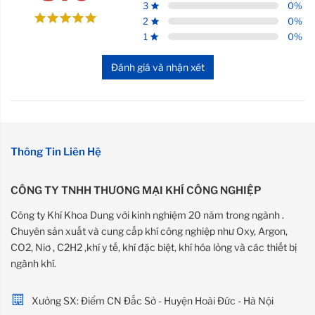
3
0
%
2
0
%
1
0
%
Đánh giá và nhận xét
Thông Tin Liên Hệ
CÔNG TY TNHH THƯƠNG MẠI KHÍ CÔNG NGHIỆP
Công ty Khí Khoa Dung với kinh nghiệm 20 năm trong ngành .
Chuyên sản xuất và cung cấp khí công nghiệp như Oxy, Argon,
CO2, Niơ , C2H2 ,khí y tế, khí đặc biệt, khí hóa lỏng và các thiết bị
ngành khí.
Xưởng SX: Điểm CN Đắc Sở - Huyện Hoài Đức - Hà Nội