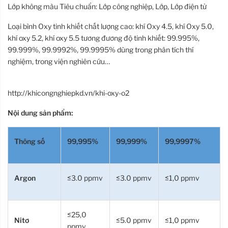
Lớp không màu Tiêu chuẩn: Lớp công nghiệp, Lớp, Lớp điện tử
Loại bình Oxy tinh khiết chất lượng cao: khí Oxy 4.5, khí Oxy 5.0,
khí oxy 5.2, khí oxy 5.5 tương đương độ tinh khiết: 99.995%,
99.999%, 99.9992%, 99.9995% dùng trong phân tích thí
nghiệm, trong viện nghiên cứu…
http://khicongnghiepkd.vn/khi-oxy-o2
Nội dung sản phẩm:
Thông số
99,995%
99,999%
99,9997%
Argon
≤3.0 ppmv
≤3.0 ppmv
≤1,0 ppmv
≤25,0
Nitơ
≤5.0 ppmv
≤1,0 ppmv
ppmv