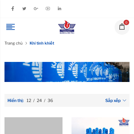
0
Trang chủ
Khí tinh khiết
Hiển thị:
12
/
24
/
36
Sắp xếp