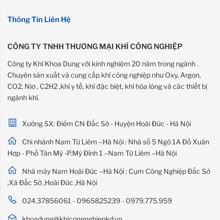
Thông Tin Liên Hệ
CÔNG TY TNHH THƯƠNG MẠI KHÍ CÔNG NGHIỆP
Công ty Khí Khoa Dung với kinh nghiệm 20 năm trong ngành .
Chuyên sản xuất và cung cấp khí công nghiệp như Oxy, Argon,
CO2, Niơ , C2H2 ,khí y tế, khí đặc biệt, khí hóa lỏng và các thiết bị
ngành khí.
Xưởng SX: Điểm CN Đắc Sở - Huyện Hoài Đức - Hà Nội
Chi nhánh Nam Từ Liêm –Hà Nội : Nhà số 5 Ngõ 1A Đỗ Xuân
Hợp - Phố Tân Mỹ -P.Mỹ Đình 1 –Nam Từ Liêm –Hà Nội
Nhà máy Nam Hoài Đức –Hà Nội : Cụm Công Nghiệp Đắc Sở
,Xã Đắc Sở ,Hoài Đức ,Hà Nội
024.37856061 - 0965825239 - 0979.775.959
khoadung@khicongnghiepkd.vn