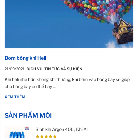
Bơm bóng khí Heli
21/09/2021
DỊCH VỤ
,
TIN TỨC VÀ SỰ KIỆN
Khí heli nhẹ hơn không khí thường, khi bơm vào bóng bay sẽ giúp
cho bóng bay có thể bay ...
XEM THÊM
SẢN PHẨM MỚI
Bình khí Argon 40L , Khí Ar