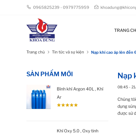
0965825239 - 0979775959
khoadung@khicong
TRANG C
Trang chủ
Tin tức và sự kiện
Nạp khí cao áp lên đến 
SẢN PHẨM MỚI
Nạp k
08:45 - 2
Bình khí Argon 40L , Khí
Ar
Chúng tôi
dụng súng
được sử d
Khí Oxy 5.0 , Oxy tinh