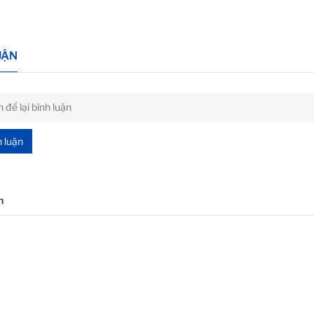
UẬN
h luận
n