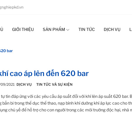
nghiepkd.vn
HỦ
GIỚI THIỆU
SẢN PHẨM
TIN TỨC
DỊCH VỤ
L
620 bar
hí cao áp lên đến 620 bar
1/09/2021
DỊCH VỤ
TIN TỨC VÀ SỰ KIỆN
 tự tin đáp ứng với các yêu cầu áp suất đối với khí lên áp suất 620 bar
 bắn bi trong thể dục thể thao, nạp bình khí dưỡng khí áp lực cao cho th
ụng chủ yế để hỗ trợ cho con người trong các môi trường độc hại, nhà 