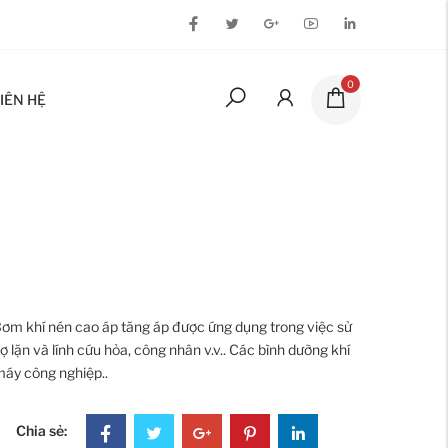
0
IÊN HỆ
. Bơm khí nén cao áp tăng áp được ứng dụng trong việc sử
ợ lặn và lính cứu hỏa, công nhân v.v.. Các bình dưỡng khí
máy công nghiệp..
Chia sẻ: