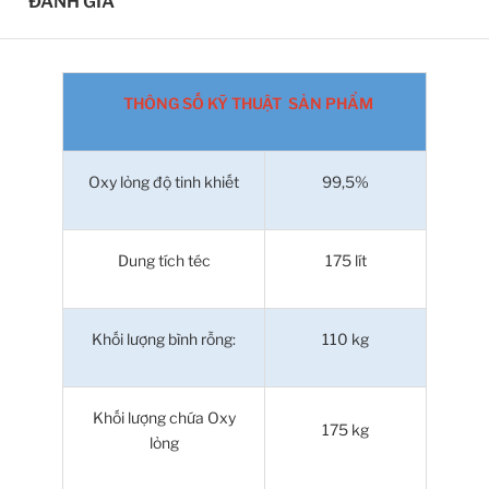
ĐÁNH GIÁ
THÔNG SỐ KỸ THUẬT SẢN PHẨM
Oxy lỏng độ tinh khiết
99,5%
Dung tích téc
175 lít
Khối lượng bình rỗng:
110 kg
Khối lượng chứa Oxy
175 kg
lỏng