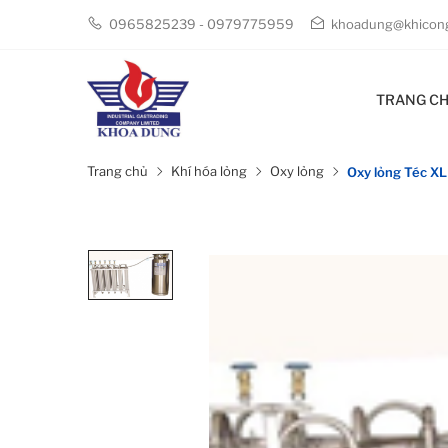
0965825239 - 0979775959
khoadung@khicong
TRANG C
Trang chủ
Khí hóa lỏng
Oxy lỏng
Oxy lỏng Téc XL