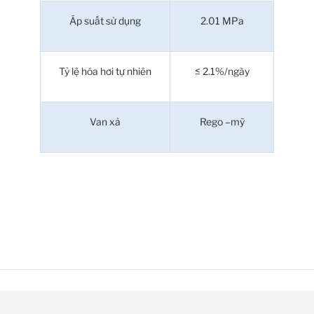
Áp suất sử dụng
2.01 MPa
Tỷ lệ hóa hơi tự nhiên
≤ 2.1%/ngày
Van xả
Rego –mỹ