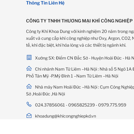
Thông Tin Liên Hệ
CÔNG TY TNHH THƯƠNG MẠI KHÍ CÔNG NGHIỆP
Công ty Khí Khoa Dung với kinh nghiệm 20 năm trong ng
xuất và cung cấp khí công nghiệp như Oxy, Argon, CO2, Ni
tế, khí đặc biệt, khí hóa lỏng và các thiết bị ngành khí.
Xưởng SX: Điểm CN Đắc Sở - Huyện Hoài Đức - Hà N
Chi nhánh Nam Từ Liêm –Hà Nội : Nhà số 5 Ngõ 1A 
Phố Tân Mỹ -P.Mỹ Đình 1 –Nam Từ Liêm –Hà Nội
Nhà máy Nam Hoài Đức –Hà Nội : Cụm Công Nghiệp
Sở ,Hoài Đức ,Hà Nội
024.37856061 - 0965825239 - 0979.775.959
khoadung@khicongnghiepkd.vn