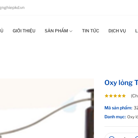
nghiepkd.vn
HỦ
GIỚI THIỆU
SẢN PHẨM
TIN TỨC
DỊCH VỤ
L
Oxy lỏng 
(Ch
Mã sản phẩm:
3
Danh mục:
Oxy l