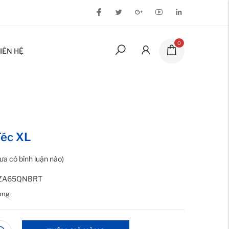
0
IÊN HỆ
Téc XL
ưa có bình luận nào)
ZA65QNBRT
ỏng