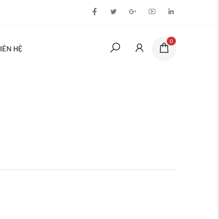
0
IÊN HỆ