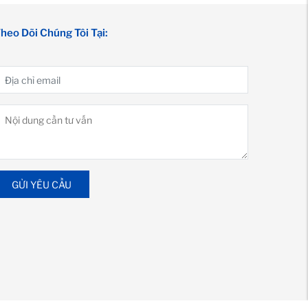
heo Dõi Chúng Tôi Tại:
GỬI YÊU CẦU