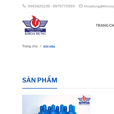
0965825239 - 0979775959
khoadung@khicong
TRANG C
Trang chủ
khí nitơ
SẢN PHẨM