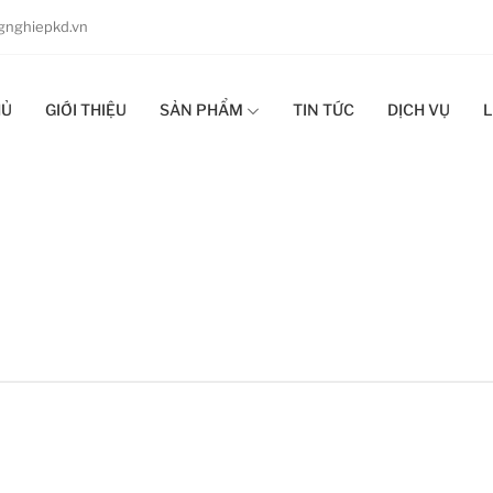
nghiepkd.vn
HỦ
GIỚI THIỆU
SẢN PHẨM
TIN TỨC
DỊCH VỤ
L