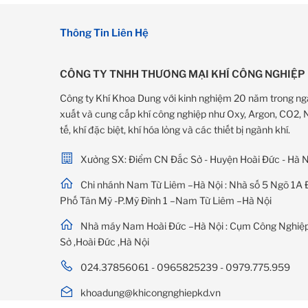
Thông Tin Liên Hệ
CÔNG TY TNHH THƯƠNG MẠI KHÍ CÔNG NGHIỆP
Công ty Khí Khoa Dung với kinh nghiệm 20 năm trong ng
xuất và cung cấp khí công nghiệp như Oxy, Argon, CO2, Ni
tế, khí đặc biệt, khí hóa lỏng và các thiết bị ngành khí.
Xưởng SX: Điểm CN Đắc Sở - Huyện Hoài Đức - Hà N
Chi nhánh Nam Từ Liêm –Hà Nội : Nhà số 5 Ngõ 1A 
Phố Tân Mỹ -P.Mỹ Đình 1 –Nam Từ Liêm –Hà Nội
Nhà máy Nam Hoài Đức –Hà Nội : Cụm Công Nghiệp
Sở ,Hoài Đức ,Hà Nội
024.37856061 - 0965825239 - 0979.775.959
khoadung@khicongnghiepkd.vn